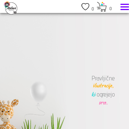
0
0
Pravljične
ilustracije,
ogrejejo
ki
srce.