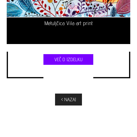
Metuljčica Vila art print
VEČ O IZDELKU
< NAZAJ