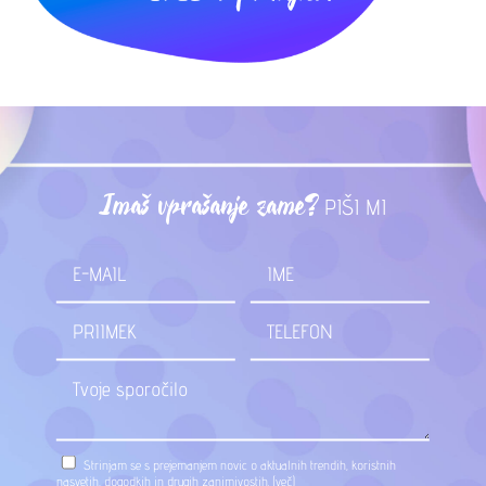
Imaš vprašanje zame?
PIŠI MI
Strinjam se s prejemanjem novic o aktualnih trendih, koristnih
nasvetih, dogodkih in drugih zanimivostih.
(več)