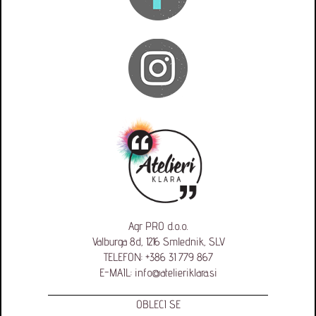
Agr PRO d.o.o.
Valburga 8d, 1216 Smlednik, SLV
TELEFON:
+386 31 779 867
E-MAIL:
info@atelieriklara.si
OBLECI SE