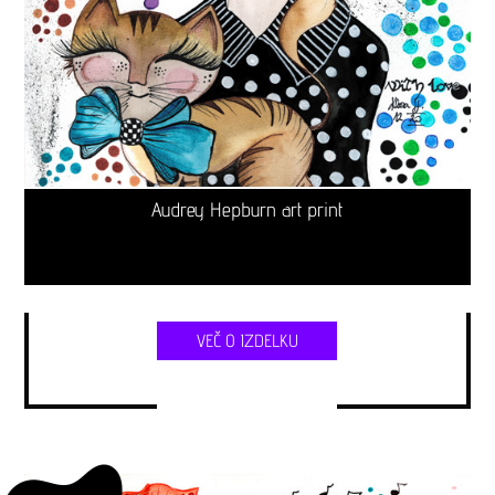
Audrey Hepburn art print
VEČ O IZDELKU