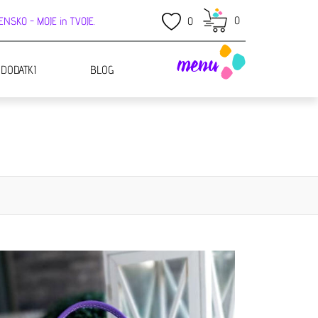
0
NSKO - MOJE in TVOJE.
0
menu
 DODATKI
BLOG