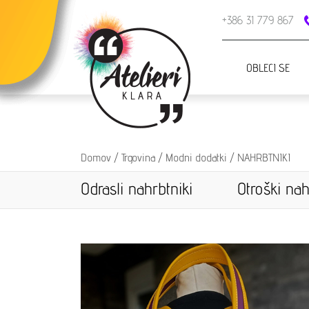
+386 31 779 867
OBLECI SE
Domov
/
Trgovina
/
Modni dodatki
/
NAHRBTNIKI
Odrasli nahrbtniki
Otroški nah