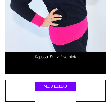
Kapucar črn z živo pink
VEČ O IZDELKU