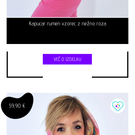
Kapucar rumen vzorec z nežno roza
VEČ O IZDELKU
59,90 €