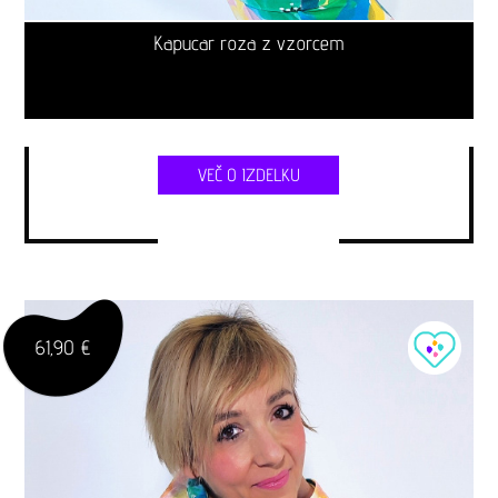
Kapucar roza z vzorcem
VEČ O IZDELKU
61,90 €