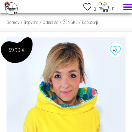
0
0
Domov
/
Trgovina
/
Obleci se
/
ŽENSKE
/
Kapucarji
59,90 €