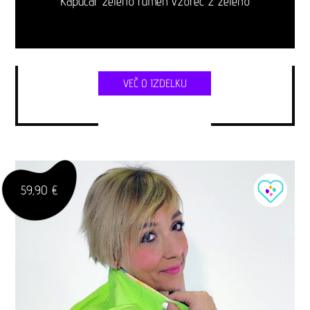
Kapucar zeleno rumen vzorec z zeleno
VEČ O IZDELKU
59,90 €