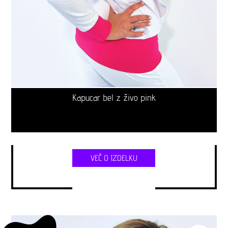
Kapucar bel z živo pink
VEČ O IZDELKU