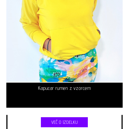
Kapucar rumen z vzorcem
VEČ O IZDELKU