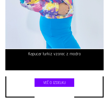
Kapucar turkiz vzorec z modro
VEČ O IZDELKU