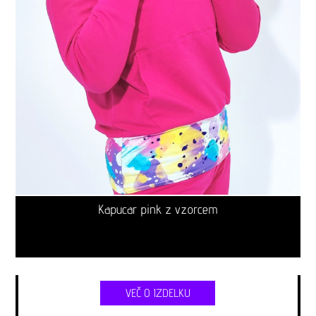
Kapucar pink z vzorcem
VEČ O IZDELKU