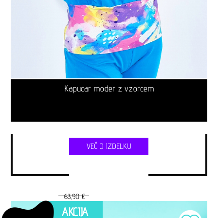
Kapucar moder z vzorcem
VEČ O IZDELKU
63,90 €
AKCIJA