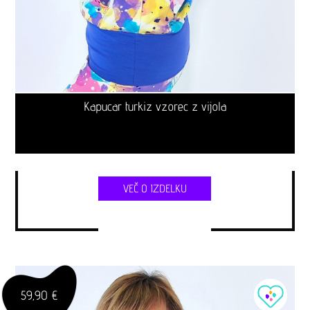
Kapucar turkiz vzorec z vijola
VEČ O IZDELKU
59,90 €