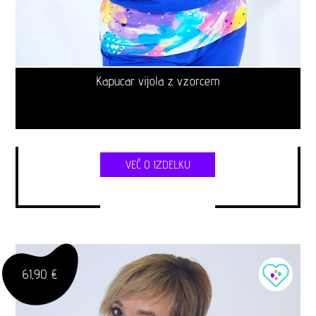
Kapucar vijola z vzorcem
VEČ O IZDELKU
61,90 €