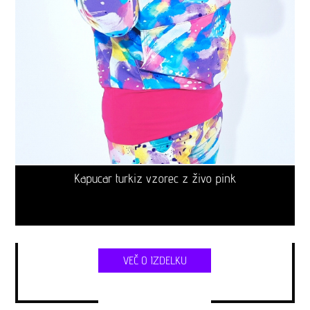
Kapucar turkiz vzorec z živo pink
VEČ O IZDELKU