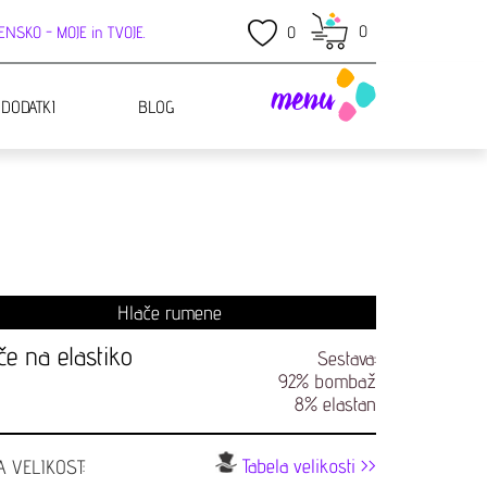
0
NSKO - MOJE in TVOJE.
0
menu
 DODATKI
BLOG
Hlače rumene
če na elastiko
Sestava:
92% bombaž
8% elastan
Tabela velikosti >>
A VELIKOST: