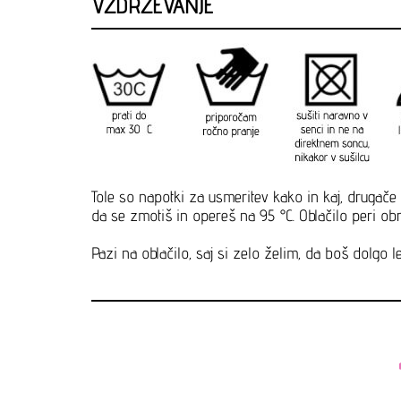
VZDRŽEVANJE
Tole so napotki za usmeritev kako in kaj, drugače 
da se zmotiš in opereš na 95 °C. Oblačilo peri obrn
Pazi na oblačilo, saj si zelo želim, da boš dolgo le