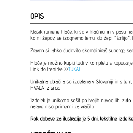
OPIS
Klasik rumene hlače, ki so v hlačnici in v pasu na
ko ni žepov, se izognemo temu, da žepi "štrlijo". 
Zraven si lahko čudovito skombiniraš superge, sa
Hlače je možno kupiti tudi v kompletu s kapucarje
Link do trenirke >>
TUKAJ
Unikatna oblačila so izdelana v Sloveniji in s te
HVALA iz srca.
Izdelek je unikatno sešit po tvojih navodilih, zat
narave niso primerni za vračilo.
Rok dobave za ilustracije je 5 dni, tekstilne izdel