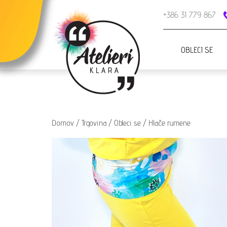
+386 31 779 867
OBLECI SE
Domov
/
Trgovina
/
Obleci se
/
Hlače rumene