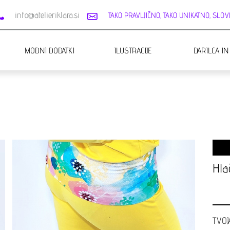
info@atelieriklara.si
TAKO PRAVLJIČNO, TAKO UNIKATNO, SLOVE
MODNI DODATKI
ILUSTRACIJE
DARILCA IN
Hla
TVOJ