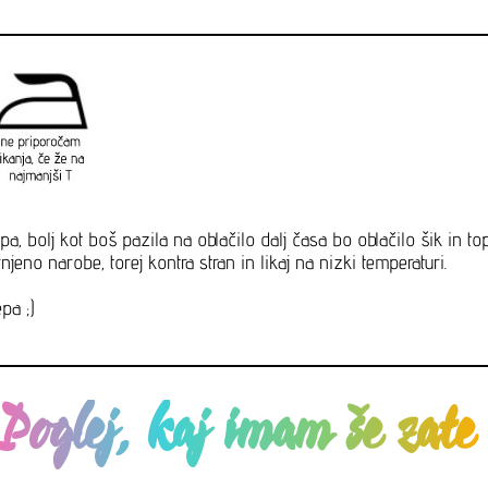
pa, bolj kot boš pazila na oblačilo dalj časa bo oblačilo šik in t
jeno narobe, torej kontra stran in likaj na nizki temperaturi.
pa ;)
Poglej, kaj imam še zat