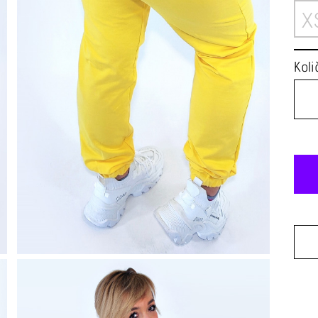
X
Koli