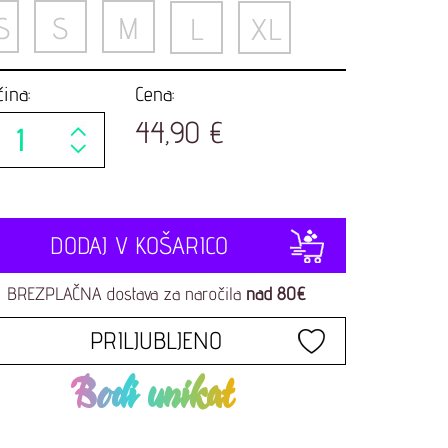
S
S
M
L
XL
čina:
Cena:
44,90 €
DODAJ V KOŠARICO
BREZPLAČNA dostava za naročila
nad 80€
PRILJUBLJENO
Bodi unikat