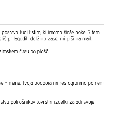
 postavo, tudi tistim, ki imamo širše boke. S tem
iš prilagoditi dolžino zase, mi piši na mail.
 zimskem času pa plašč.
jalke - mene. Tvoja podpora mi res ogromno pomeni.
rstvu potrošnikov tovrstni izdelki zaradi svoje