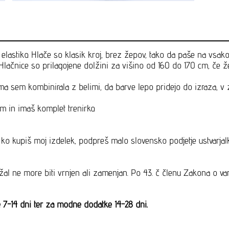
 elastiko. Hlače so klasik kroj, brez žepov, tako da paše na vsako
Hlačnice so prilagojene dolžini za višino od 160 do 170 cm, če žel
ma sem kombinirala z belimi, da barve lepo pridejo do izraza, v
m in imaš komplet trenirko.
m, ko kupiš moj izdelek, podpreš malo slovensko podjetje ustvar
o žal ne more biti vrnjen ali zamenjan. Po 43. č členu Zakona o va
ke 7-14 dni ter za modne dodatke 14-28 dni.