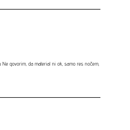
op. Ne govorim, da material ni ok, samo res nočem,
e