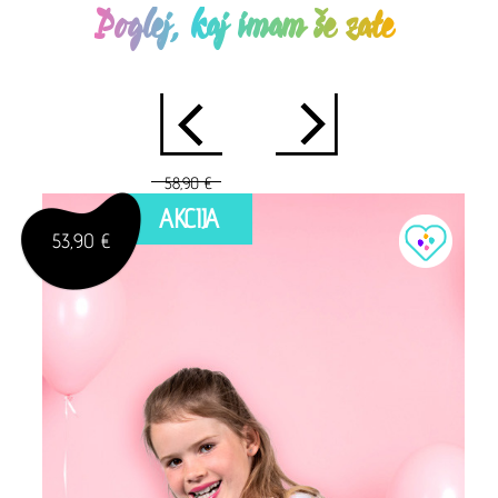
Poglej, kaj imam še zate
58,90 €
AKCIJA
53,90 €