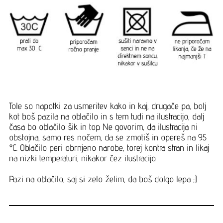
Tole so napotki za usmeritev kako in kaj, drugače pa, bolj
kot boš pazila na oblačilo in s tem tudi na ilustracijo, dalj
časa bo oblačilo šik in top. Ne govorim, da ilustracija ni
obstojna, samo res nočem, da se zmotiš in opereš na 95
°C. Oblačilo peri obrnjeno narobe, torej kontra stran in likaj
na nizki temperaturi, nikakor čez ilustracijo.
Pazi na oblačilo, saj si zelo želim, da boš dolgo lepa ;)