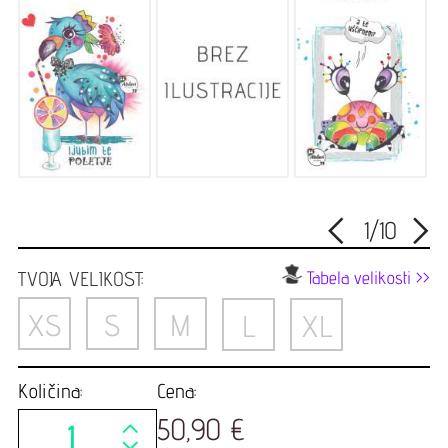
<
>
1
/
10
TVOJA VELIKOST:
Tabela velikosti >>
XS
S
M
L
XL
Količina:
Cena:
50,90 €