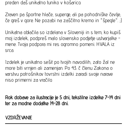
preden daš unikatno tuniko v košarico.
Zraven pa športne hlače, superge, ali pa pohodniške čevlje,
če greš v gore. Ne pozabi na zaščitno kremo in "špegle". ;)
Unikatna oblačila so izdelana v Sloveniji in s tem, ko kupiš
moj izdelek, podpreš malo slovensko podjetje ustvarjalke -
mene. Tvoja podpora mi res ogromno pomeni. HVALA iz
srca.
Izdelek je unikatno sešit po tvojih navodilih, zato žal ne
more biti vrnjen ali zamenjan. Po 43. č členu Zakona o
varstvu potrošnikov tovrstni izdelki zaradi svoje narave
niso primerni za vračilo.
Rok dobave za ilustracije je 5 dni, tekstilne izdelke 7-14 dni
ter za modne dodatke 14-28 dni.
VZDRŽEVANJE