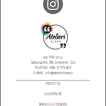
Agr PRO d.o.o.
Valburga 8d, 1216 Smlednik, SLV
TELEFON:
+386 31 779 867
E-MAIL:
info@atelieriklara.si
OBLECI SE
ILUSTRACIJE
DARILCA in DODATKI