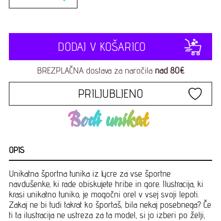
DODAJ V KOŠARICO
BREZPLAČNA dostava za naročila
nad 80€
PRILJUBLJENO
Bodi unikat
OPIS
Unikatna športna tunika iz lycre za vse športne
navdušenke, ki rade obiskujete hribe in gore. Ilustracija, ki
krasi unikatno tuniko, je mogočni orel v vsej svoji lepoti.
Zakaj ne bi tudi takrat ko športaš, bila nekaj posebnega? Če
ti ta ilustracija ne ustreza za ta model, si jo izberi po želji,