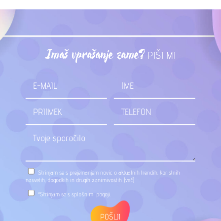
Imaš vprašanje zame?
PIŠI MI
Strinjam se s prejemanjem novic o aktualnih trendih, koristnih
nasvetih, dogodkih in drugih zanimivostih.
(več)
*Strinjam se s
splošnimi pogoji
.
POŠLJI