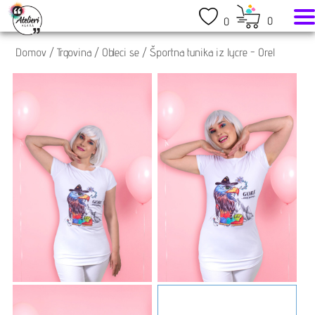
0
0
Domov
/
Trgovina
/
Obleci se
/
Športna tunika iz lycre - Orel