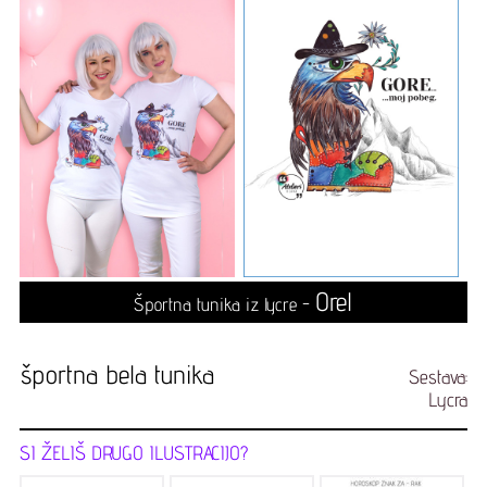
Orel
Športna tunika iz lycre -
športna bela tunika
Sestava:
Lycra
SI ŽELIŠ DRUGO ILUSTRACIJO?