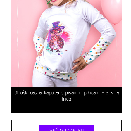
Otroški casual kapucar s pisanimi pikicami - Sovica
Frida
VEČ O IZDELKU