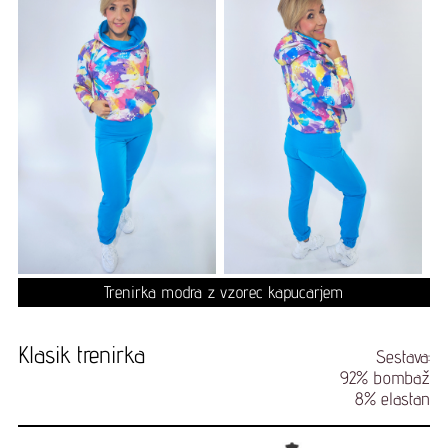
Trenirka modra z vzorec kapucarjem
Klasik trenirka
Sestava:
92% bombaž
8% elastan