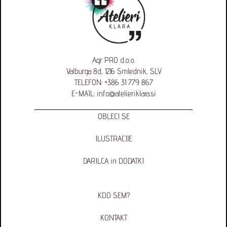
Agr PRO d.o.o.
Valburga 8d, 1216 Smlednik, SLV
TELEFON:
+386 31 779 867
E-MAIL:
info@atelieriklara.si
OBLECI SE
ILUSTRACIJE
DARILCA in DODATKI
KDO SEM?
KONTAKT