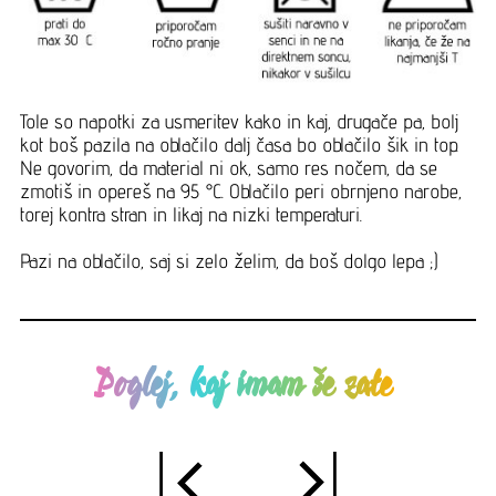
Tole so napotki za usmeritev kako in kaj, drugače pa, bolj
kot boš pazila na oblačilo dalj časa bo oblačilo šik in top.
Ne govorim, da material ni ok, samo res nočem, da se
zmotiš in opereš na 95 °C. Oblačilo peri obrnjeno narobe,
torej kontra stran in likaj na nizki temperaturi.
Pazi na oblačilo, saj si zelo želim, da boš dolgo lepa ;)
Poglej, kaj imam še zate