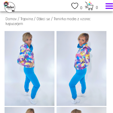
0
0
Domov
/
Trgovina
/
Obleci se
/
Trenirka modra z vzorec
kapucarjem