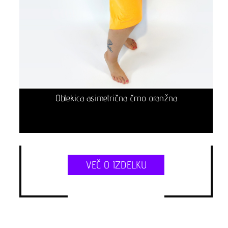
Oblekica asimetrična črno oranžna
VEČ O IZDELKU