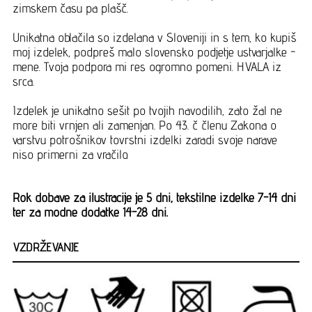
zimskem času pa plašč.
Unikatna oblačila so izdelana v Sloveniji in s tem, ko kupiš
moj izdelek, podpreš malo slovensko podjetje ustvarjalke -
mene. Tvoja podpora mi res ogromno pomeni. HVALA iz
srca.
Izdelek je unikatno sešit po tvojih navodilih, zato žal ne
more biti vrnjen ali zamenjan. Po 43. č členu Zakona o
varstvu potrošnikov tovrstni izdelki zaradi svoje narave
niso primerni za vračilo.
Rok dobave za ilustracije je 5 dni, tekstilne izdelke 7-14 dni
ter za modne dodatke 14-28 dni.
VZDRŽEVANJE