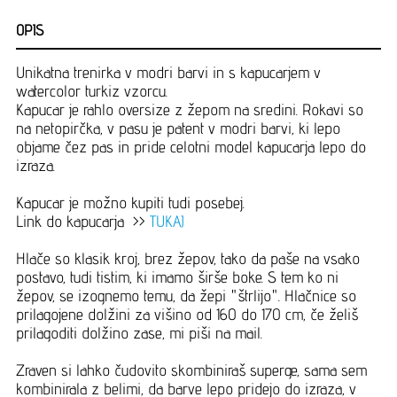
OPIS
Unikatna trenirka v modri barvi in s kapucarjem v
watercolor turkiz vzorcu.
Kapucar je rahlo oversize z žepom na sredini. Rokavi so
na netopirčka, v pasu je patent v modri barvi, ki lepo
objame čez pas in pride celotni model kapucarja lepo do
izraza.
Kapucar je možno kupiti tudi posebej.
Link do kapucarja >>
TUKAJ
Hlače so klasik kroj, brez žepov, tako da paše na vsako
postavo, tudi tistim, ki imamo širše boke. S tem ko ni
žepov, se izognemo temu, da žepi "štrlijo". Hlačnice so
prilagojene dolžini za višino od 160 do 170 cm, če želiš
prilagoditi dolžino zase, mi piši na mail.
Zraven si lahko čudovito skombiniraš superge, sama sem
kombinirala z belimi, da barve lepo pridejo do izraza, v