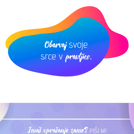
Imaš vprašanje zame?
PIŠI MI