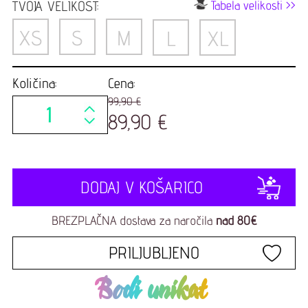
TVOJA VELIKOST:
Tabela velikosti >>
XS
S
M
L
XL
Količina:
Cena:
99,90 €
89,90 €
DODAJ V KOŠARICO
BREZPLAČNA dostava za naročila
nad 80€
PRILJUBLJENO
Bodi unikat