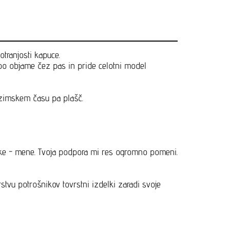
tranjosti kapuce.
epo objame čez pas in pride celotni model
 zimskem času pa plašč.
jalke - mene. Tvoja podpora mi res ogromno pomeni.
rstvu potrošnikov tovrstni izdelki zaradi svoje