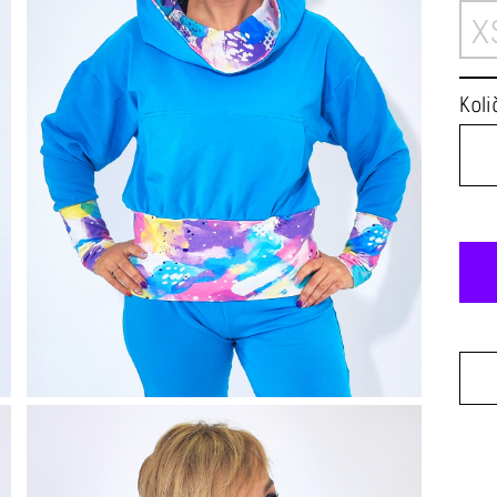
X
Koli