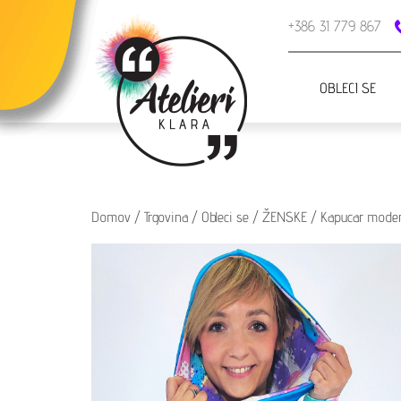
+386 31 779 867
OBLECI SE
Domov
/
Trgovina
/
Obleci se
/
ŽENSKE
/
Kapucar mode