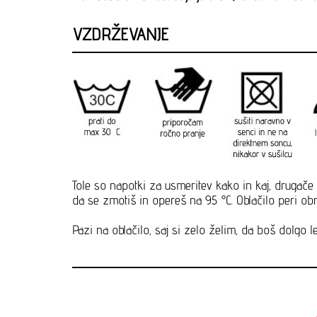
VZDRŽEVANJE
Tole so napotki za usmeritev kako in kaj, drugače 
da se zmotiš in opereš na 95 °C. Oblačilo peri obrn
Pazi na oblačilo, saj si zelo želim, da boš dolgo le