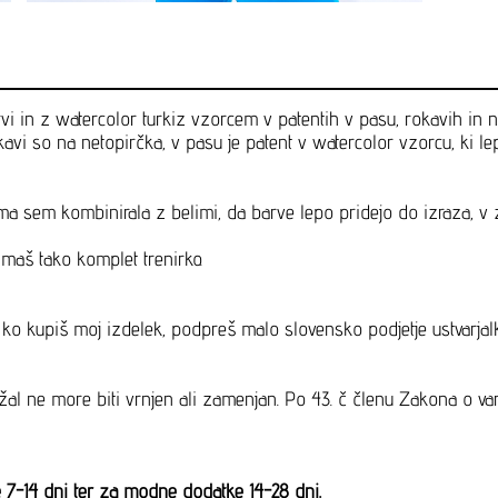
i in z watercolor turkiz vzorcem v patentih v pasu, rokavih in no
avi so na netopirčka, v pasu je patent v watercolor vzorcu, ki l
ma sem kombinirala z belimi, da barve lepo pridejo do izraza, v
maš tako komplet trenirko.
m, ko kupiš moj izdelek, podpreš malo slovensko podjetje ustvar
o žal ne more biti vrnjen ali zamenjan. Po 43. č členu Zakona o va
ke 7-14 dni ter za modne dodatke 14-28 dni.