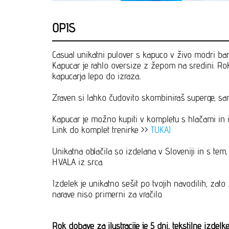
OPIS
Casual unikatni pulover s kapuco v živo modri barv
Kapucar je rahlo oversize z žepom na sredini. Rok
kapucarja lepo do izraza..
Zraven si lahko čudovito skombiniraš superge, sa
Kapucar je možno kupiti v kompletu s hlačami in i
Link do komplet trenirke >>
TUKAJ
Unikatna oblačila so izdelana v Sloveniji in s te
HVALA iz srca.
Izdelek je unikatno sešit po tvojih navodilih, zat
narave niso primerni za vračilo.
Rok dobave za ilustracije je 5 dni, tekstilne izdel