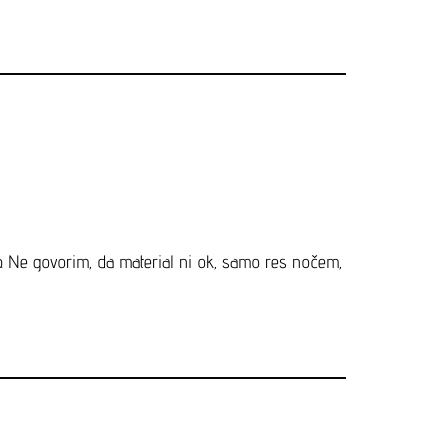
op. Ne govorim, da material ni ok, samo res nočem,
e