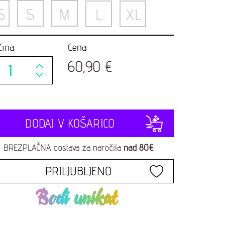
S
S
M
L
XL
čina:
Cena:
60,90 €
DODAJ V KOŠARICO
BREZPLAČNA dostava za naročila
nad 80€
PRILJUBLJENO
Bodi unikat