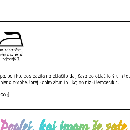
pa, bolj kot boš pazila na oblačilo dalj časa bo oblačilo šik in t
jeno narobe, torej kontra stran in likaj na nizki temperaturi.
pa ;)
Poglej, kaj imam še zat