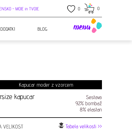
0
NSKO - MOJE in TVOJE.
0
menu
 DODATKI
BLOG
Kapucar moder z vzorcem
rsize kapucar
Sestava:
92% bombaž
8% elastan
Tabela velikosti >>
A VELIKOST: