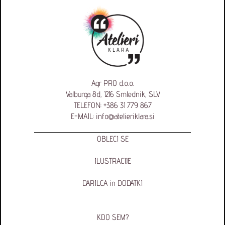
Agr PRO d.o.o.
Valburga 8d, 1216 Smlednik, SLV
TELEFON:
+386 31 779 867
E-MAIL:
info@atelieriklara.si
OBLECI SE
ILUSTRACIJE
DARILCA in DODATKI
KDO SEM?