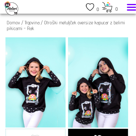
0
0
Domov
/
Trgovina
/
Otroški metuljček oversize kapucar z belimi
pikicami - Rak