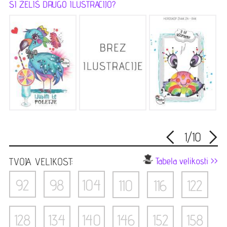
SI ŽELIŠ DRUGO ILUSTRACIJO?
<
>
1
/
10
TVOJA VELIKOST:
Tabela velikosti >>
92
98
104
110
116
122
128
134
140
146
152
158