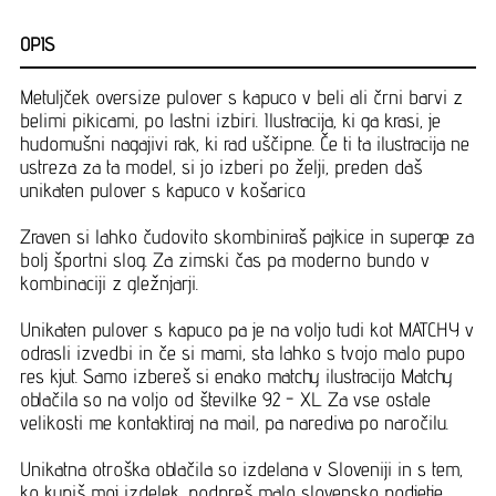
OPIS
Metuljček oversize pulover s kapuco v beli ali črni barvi z
belimi pikicami, po lastni izbiri. Ilustracija, ki ga krasi, je
hudomušni nagajivi rak, ki rad uščipne. Če ti ta ilustracija ne
ustreza za ta model, si jo izberi po želji, preden daš
unikaten pulover s kapuco v košarico.
Zraven si lahko čudovito skombiniraš pajkice in superge za
bolj športni slog. Za zimski čas pa moderno bundo v
kombinaciji z gležnjarji.
Unikaten pulover s kapuco pa je na voljo tudi kot MATCHY v
odrasli izvedbi in če si mami, sta lahko s tvojo malo pupo
res kjut. Samo izbereš si enako matchy ilustracijo. Matchy
oblačila so na voljo od številke 92 - XL. Za vse ostale
velikosti me kontaktiraj na mail, pa narediva po naročilu.
Unikatna otroška oblačila so izdelana v Sloveniji in s tem,
ko kupiš moj izdelek, podpreš malo slovensko podjetje