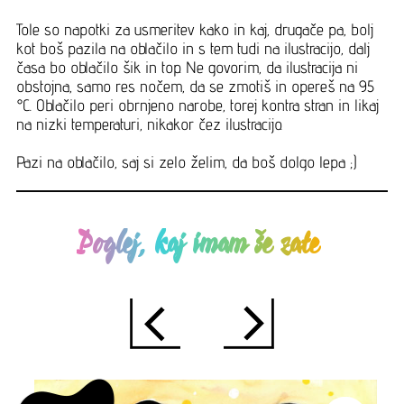
Tole so napotki za usmeritev kako in kaj, drugače pa, bolj
kot boš pazila na oblačilo in s tem tudi na ilustracijo, dalj
časa bo oblačilo šik in top. Ne govorim, da ilustracija ni
obstojna, samo res nočem, da se zmotiš in opereš na 95
°C. Oblačilo peri obrnjeno narobe, torej kontra stran in likaj
na nizki temperaturi, nikakor čez ilustracijo.
Pazi na oblačilo, saj si zelo želim, da boš dolgo lepa ;)
Poglej, kaj imam še zate