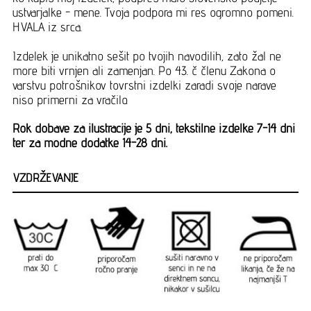
ustvarjalke - mene. Tvoja podpora mi res ogromno pomeni.
HVALA iz srca.
Izdelek je unikatno sešit po tvojih navodilih, zato žal ne
more biti vrnjen ali zamenjan. Po 43. č členu Zakona o
varstvu potrošnikov tovrstni izdelki zaradi svoje narave
niso primerni za vračilo.
Rok dobave za ilustracije je 5 dni, tekstilne izdelke 7-14 dni
ter za modne dodatke 14-28 dni.
VZDRŽEVANJE