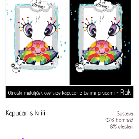
Rak
Otroški metuljček oversize kapucar z belimi pikicami -
Kapucar s krili
Sestava:
92% bombaž
8% elastan