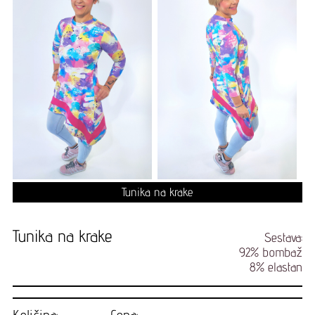
Tunika na krake
Tunika na krake
Sestava:
92% bombaž
8% elastan
Količina:
Cena: