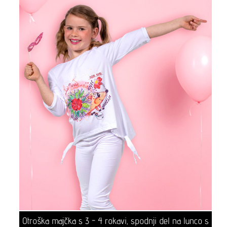
Otroška majčka s 3 - 4 rokavi, spodnji del na lunco s