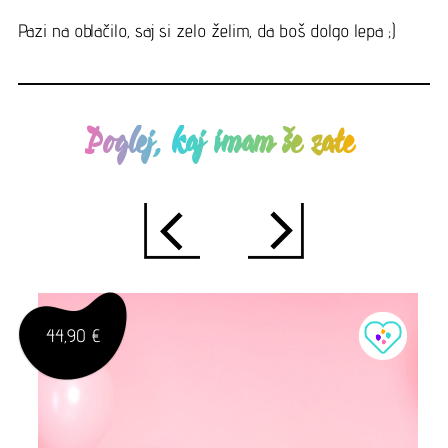
Pazi na oblačilo, saj si zelo želim, da boš dolgo lepa ;)
Poglej, kaj imam še zate
44,90 €