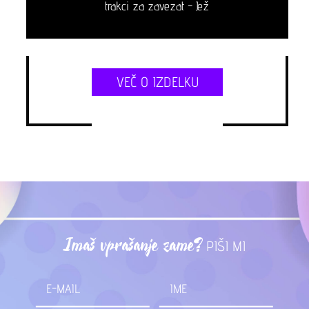
trakci za zavezat - Jež
VEČ O IZDELKU
Imaš vprašanje zame?
PIŠI MI