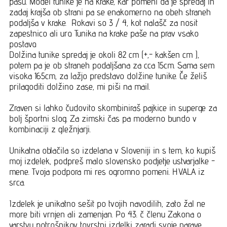
pasu. Model tunike je na krake, kar pomeni da je spredaj in
zadaj krajša ob strani pa se enakomerno na obeh straneh
podaljša v krake. Rokavi so 3 / 4, kot nalašč za nosit
zapestnico ali uro. Tunika na krake paše na prav vsako
postavo.
Dolžina tunike spredaj je okoli 82 cm (+,- kakšen cm ),
potem pa je ob straneh podaljšana za cca 15cm. Sama sem
visoka 165cm, za lažjo predstavo dolžine tunike. Če želiš
prilagoditi dolžino zase, mi piši na mail.
Zraven si lahko čudovito skombiniraš pajkice in superge za
bolj športni slog. Za zimski čas pa moderno bundo v
kombinaciji z gležnjarji.
Unikatna oblačila so izdelana v Sloveniji in s tem, ko kupiš
moj izdelek, podpreš malo slovensko podjetje ustvarjalke -
mene. Tvoja podpora mi res ogromno pomeni. HVALA iz
srca.
Izdelek je unikatno sešit po tvojih navodilih, zato žal ne
more biti vrnjen ali zamenjan. Po 43. č členu Zakona o
varstvu potrošnikov tovrstni izdelki zaradi svoje narave