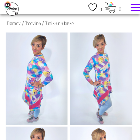
0
0
Domov
/
Trgovina
/
Tunika na krake