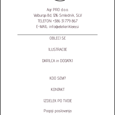
Agr PRO d.o.o.
Valburga 8d, 1216 Smlednik, SLV
TELEFON:
+386 31 779 867
E-MAIL:
info@atelieriklara.si
OBLECI SE
ILUSTRACIJE
DARILCA in DODATKI
KDO SEM?
KONTAKT
IZDELEK PO TVOJE
Pogoji poslovanja