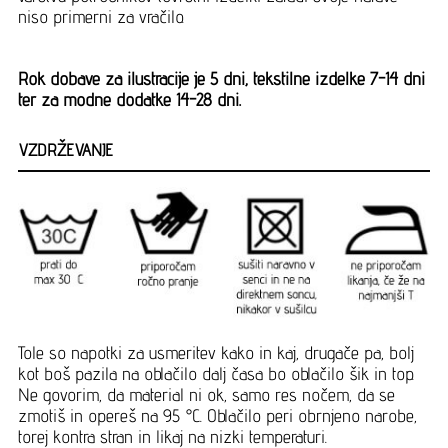
niso primerni za vračilo.
Rok dobave za ilustracije je 5 dni, tekstilne izdelke 7-14 dni
ter za modne dodatke 14-28 dni.
VZDRŽEVANJE
Tole so napotki za usmeritev kako in kaj, drugače pa, bolj
kot boš pazila na oblačilo dalj časa bo oblačilo šik in top.
Ne govorim, da material ni ok, samo res nočem, da se
zmotiš in opereš na 95 °C. Oblačilo peri obrnjeno narobe,
torej kontra stran in likaj na nizki temperaturi.