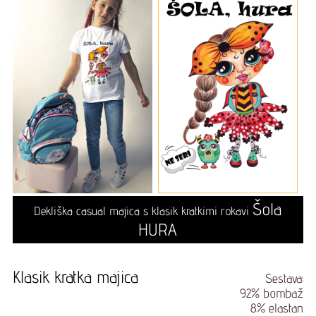
Šola
Dekliška casual majica s klasik kratkimi rokavi
HURA
Klasik kratka majica
Sestava:
92% bombaž
8% elastan