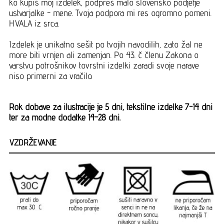
ko kupiš moj izdelek, podpreš malo slovensko podjetje
ustvarjalke - mene. Tvoja podpora mi res ogromno pomeni.
HVALA iz srca.
Izdelek je unikatno sešit po tvojih navodilih, zato žal ne
more biti vrnjen ali zamenjan. Po 43. č členu Zakona o
varstvu potrošnikov tovrstni izdelki zaradi svoje narave
niso primerni za vračilo.
Rok dobave za ilustracije je 5 dni, tekstilne izdelke 7-14 dni
ter za modne dodatke 14-28 dni.
VZDRŽEVANJE