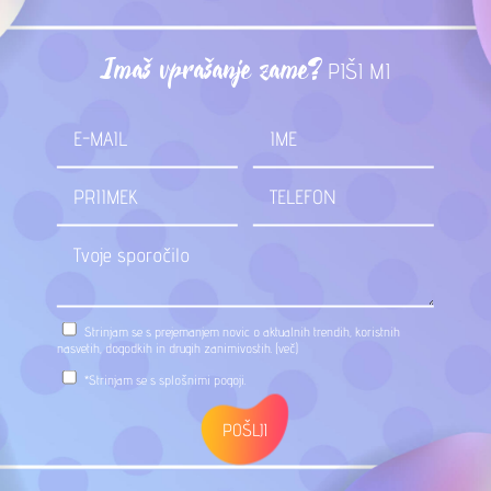
Imaš vprašanje zame?
PIŠI MI
Strinjam se s prejemanjem novic o aktualnih trendih, koristnih
nasvetih, dogodkih in drugih zanimivostih.
(več)
*Strinjam se s
splošnimi pogoji
.
POŠLJI