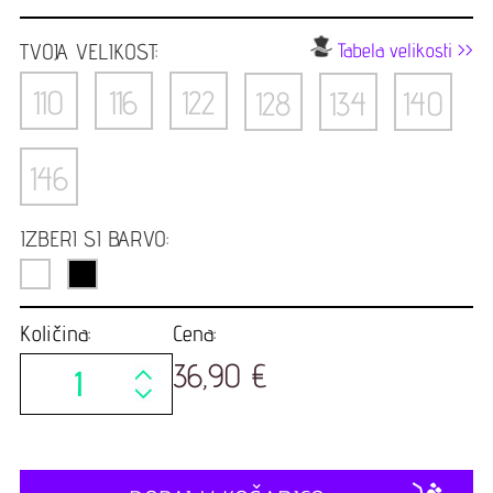
TVOJA VELIKOST:
Tabela velikosti >>
110
116
122
128
134
140
146
IZBERI SI BARVO:
Količina:
Cena:
36,90 €