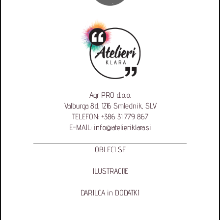
Agr PRO d.o.o.
Valburga 8d, 1216 Smlednik, SLV
TELEFON:
+386 31 779 867
E-MAIL:
info@atelieriklara.si
OBLECI SE
ILUSTRACIJE
DARILCA in DODATKI