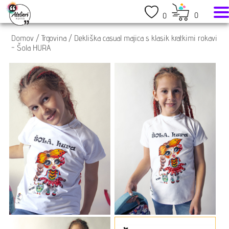
0
0
Domov
/
Trgovina
/
Dekliška casual majica s klasik kratkimi rokavi
- Šola HURA