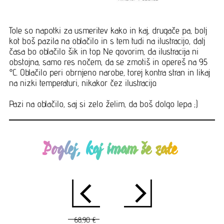
Tole so napotki za usmeritev kako in kaj, drugače pa, bolj
kot boš pazila na oblačilo in s tem tudi na ilustracijo, dalj
časa bo oblačilo šik in top. Ne govorim, da ilustracija ni
obstojna, samo res nočem, da se zmotiš in opereš na 95
°C. Oblačilo peri obrnjeno narobe, torej kontra stran in likaj
na nizki temperaturi, nikakor čez ilustracijo.
Pazi na oblačilo, saj si zelo želim, da boš dolgo lepa ;)
Poglej, kaj imam še zate
68,90 €