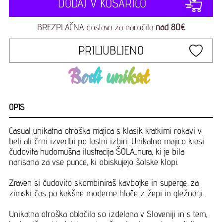
DODAJ V KOŠARICO
BREZPLAČNA dostava za naročila
nad 80€
PRILJUBLJENO
Bodi unikat
OPIS
Casual unikatna otroška majica s klasik kratkimi rokavi v
beli ali črni izvedbi po lastni izbiri. Unikatno majico krasi
čudovita hudomušna ilustracija ŠOLA...hura, ki je bila
narisana za vse punce, ki obiskujejo šolske klopi.
Zraven si čudovito skombiniraš kavbojke in superge, za
zimski čas pa kakšne moderne hlače z žepi in gležnarji.
Unikatna otroška oblačila so izdelana v Sloveniji in s tem,