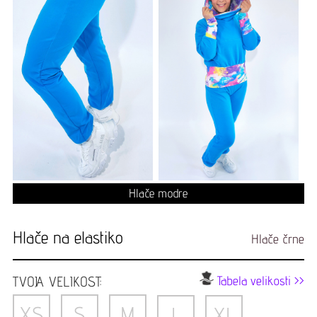
Hlače modre
Hlače na elastiko
Hlače črne
TVOJA VELIKOST:
Tabela velikosti >>
XS
S
M
L
XL