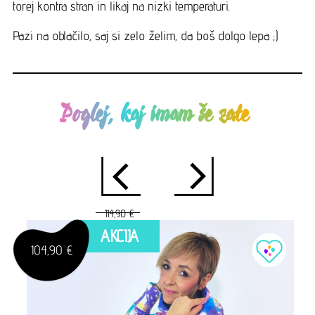
torej kontra stran in likaj na nizki temperaturi.
Pazi na oblačilo, saj si zelo želim, da boš dolgo lepa ;)
Poglej, kaj imam še zate
114,90 €
AKCIJA
104,90 €