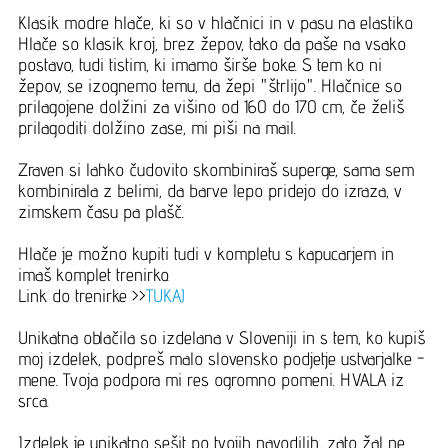
Klasik modre hlače, ki so v hlačnici in v pasu na elastiko.
Hlače so klasik kroj, brez žepov, tako da paše na vsako
postavo, tudi tistim, ki imamo širše boke. S tem ko ni
žepov, se izognemo temu, da žepi "štrlijo". Hlačnice so
prilagojene dolžini za višino od 160 do 170 cm, če želiš
prilagoditi dolžino zase, mi piši na mail.
Zraven si lahko čudovito skombiniraš superge, sama sem
kombinirala z belimi, da barve lepo pridejo do izraza, v
zimskem času pa plašč.
Hlače je možno kupiti tudi v kompletu s kapucarjem in
imaš komplet trenirko.
Link do trenirke >>
TUKAJ
Unikatna oblačila so izdelana v Sloveniji in s tem, ko kupiš
moj izdelek, podpreš malo slovensko podjetje ustvarjalke -
mene. Tvoja podpora mi res ogromno pomeni. HVALA iz
srca.
Izdelek je unikatno sešit po tvojih navodilih, zato žal ne