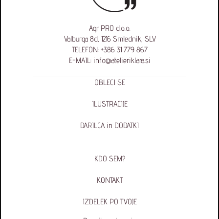
Agr PRO d.o.o.
Valburga 8d, 1216 Smlednik, SLV
TELEFON:
+386 31 779 867
E-MAIL:
info@atelieriklara.si
OBLECI SE
ILUSTRACIJE
DARILCA in DODATKI
KDO SEM?
KONTAKT
IZDELEK PO TVOJE