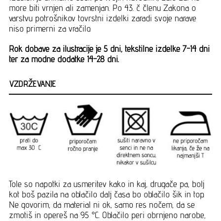
more biti vrnjen ali zamenjan. Po 43. č členu Zakona o
varstvu potrošnikov tovrstni izdelki zaradi svoje narave
niso primerni za vračilo.
Rok dobave za ilustracije je 5 dni, tekstilne izdelke 7-14 dni
ter za modne dodatke 14-28 dni.
VZDRŽEVANJE
Tole so napotki za usmeritev kako in kaj, drugače pa, bolj
kot boš pazila na oblačilo dalj časa bo oblačilo šik in top.
Ne govorim, da material ni ok, samo res nočem, da se
zmotiš in opereš na 95 °C. Oblačilo peri obrnjeno narobe,