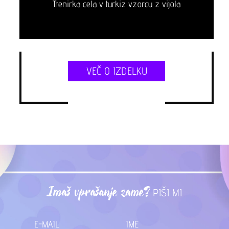
Trenirka cela v turkiz vzorcu z vijola
VEČ O IZDELKU
Imaš vprašanje zame?
PIŠI MI