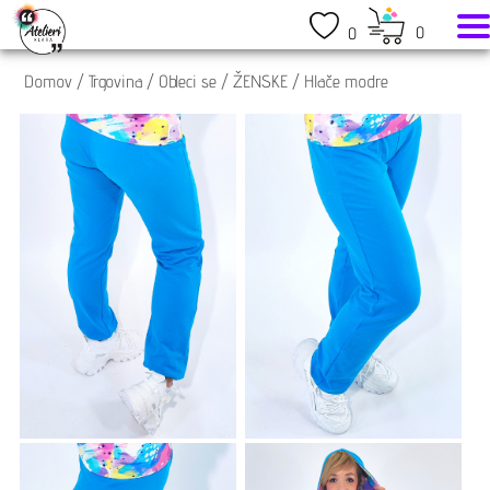
0
0
Domov
/
Trgovina
/
Obleci se
/
ŽENSKE
/
Hlače modre