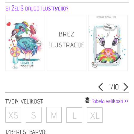
SI ŽELIŠ DRUGO ILUSTRACIJO?
<
>
1
/
10
TVOJA VELIKOST:
Tabela velikosti >>
XS
S
M
L
XL
IZBERI SI BARVO: