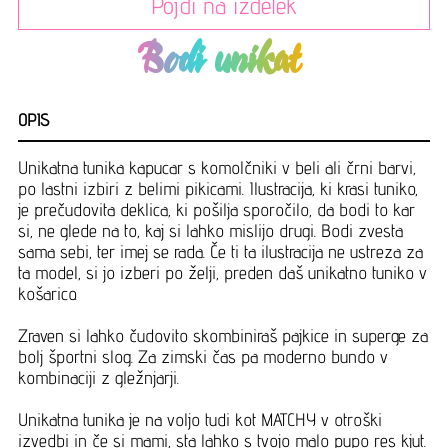
Pojdi na izdelek
Bodi unikat
OPIS
Unikatna tunika kapucar s komolčniki v beli ali črni barvi,
po lastni izbiri z belimi pikicami. Ilustracija, ki krasi tuniko,
je prečudovita deklica, ki pošilja sporočilo, da bodi to kar
si, ne glede na to, kaj si lahko mislijo drugi. Bodi zvesta
sama sebi, ter imej se rada. Če ti ta ilustracija ne ustreza za
ta model, si jo izberi po želji, preden daš unikatno tuniko v
košarico.
Zraven si lahko čudovito skombiniraš pajkice in superge za
bolj športni slog. Za zimski čas pa moderno bundo v
kombinaciji z gležnjarji.
Unikatna tunika je na voljo tudi kot MATCHY v otroški
izvedbi in če si mami, sta lahko s tvojo malo pupo res kjut.