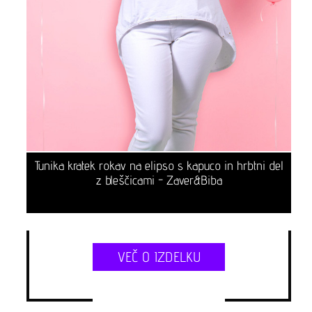
Tunika kratek rokav na elipso s kapuco in hrbtni del
z bleščicami - Zaver&Biba
VEČ O IZDELKU