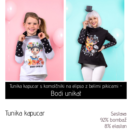
Tunika kapucar s komolčniki na elipso z belimi pikicami -
Bodi unikat
Tunika kapucar
Sestava:
92% bombaž
8% elastan