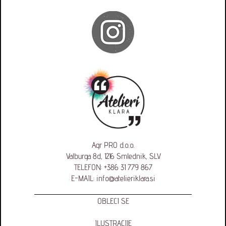
Agr PRO d.o.o.
Valburga 8d, 1216 Smlednik, SLV
TELEFON:
+386 31 779 867
E-MAIL:
info@atelieriklara.si
OBLECI SE
ILUSTRACIJE