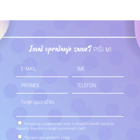
Imaš vprašanje zame?
PIŠI MI
Strinjam se s prejemanjem novic o aktualnih trendih, koristnih
nasvetih, dogodkih in drugih zanimivostih.
(več)
*Strinjam se s
splošnimi pogoji
.