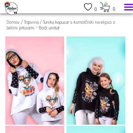
0
0
Domov
/
Trgovina
/
Tunika kapucar s komolčniki na elipso z
belimi pikicami - Bodi unikat