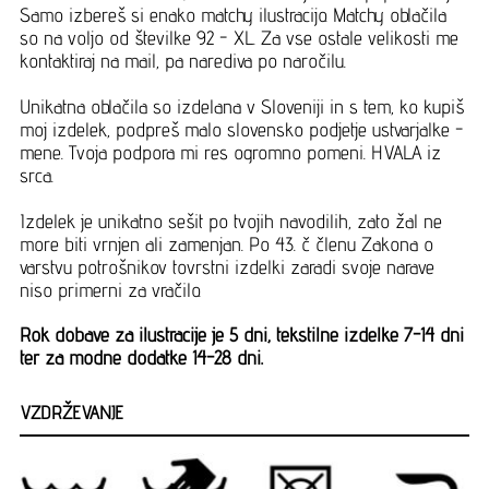
Samo izbereš si enako matchy ilustracijo. Matchy oblačila
so na voljo od številke 92 - XL. Za vse ostale velikosti me
kontaktiraj na mail, pa narediva po naročilu.
Unikatna oblačila so izdelana v Sloveniji in s tem, ko kupiš
moj izdelek, podpreš malo slovensko podjetje ustvarjalke -
mene. Tvoja podpora mi res ogromno pomeni. HVALA iz
srca.
Izdelek je unikatno sešit po tvojih navodilih, zato žal ne
more biti vrnjen ali zamenjan. Po 43. č členu Zakona o
varstvu potrošnikov tovrstni izdelki zaradi svoje narave
niso primerni za vračilo.
Rok dobave za ilustracije je 5 dni, tekstilne izdelke 7-14 dni
ter za modne dodatke 14-28 dni.
VZDRŽEVANJE