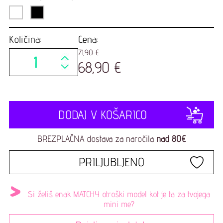
Količina:
Cena:
71,90 €
68,90 €
DODAJ V KOŠARICO
BREZPLAČNA dostava za naročila
nad 80€
PRILJUBLJENO
Si želiš enak MATCHY otroški model kot je ta za tvojega
mini me?