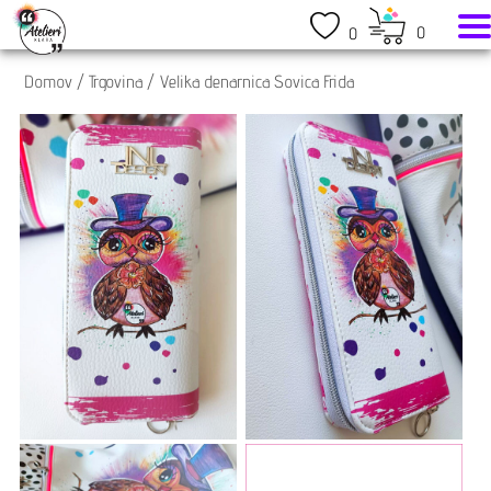
0
0
Domov
/
Trgovina
/
Velika denarnica Sovica Frida