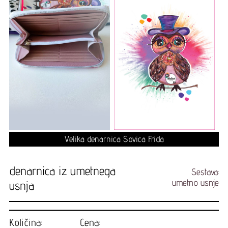
Velika denarnica Sovica Frida
denarnica iz umetnega
Sestava:
umetno usnje
usnja
Količina:
Cena: