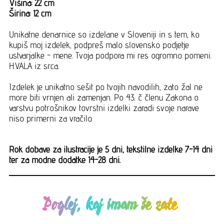
Višina: 22 cm
Širina: 12 cm
Unikatne denarnice so izdelane v Sloveniji in s tem, ko
kupiš moj izdelek, podpreš malo slovensko podjetje
ustvarjalke - mene. Tvoja podpora mi res ogromno pomeni.
HVALA iz srca.
Izdelek je unikatno sešit po tvojih navodilih, zato žal ne
more biti vrnjen ali zamenjan. Po 43. č členu Zakona o
varstvu potrošnikov tovrstni izdelki zaradi svoje narave
niso primerni za vračilo.
Rok dobave za ilustracije je 5 dni, tekstilne izdelke 7-14 dni
ter za modne dodatke 14-28 dni.
Poglej, kaj imam še zate