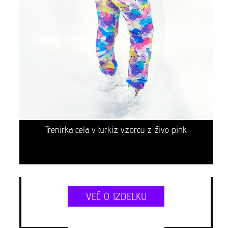
Trenirka cela v turkiz vzorcu z živo pink
VEČ O IZDELKU