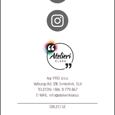
Agr PRO d.o.o.
Valburga 8d, 1216 Smlednik, SLV
TELEFON:
+386 31 779 867
E-MAIL:
info@atelieriklara.si
OBLECI SE