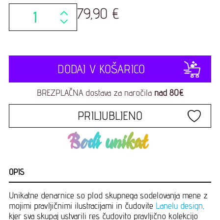
79,90 €
DODAJ V KOŠARICO
BREZPLAČNA dostava za naročila
nad 80€
PRILJUBLJENO
Bodi unikat
OPIS
Unikatne denarnice so plod skupnega sodelovanja mene z
mojimi pravljičnimi ilustracijami in čudovite
Lanelu design,
kjer sva skupaj ustvarili res čudovito pravljično kolekcijo