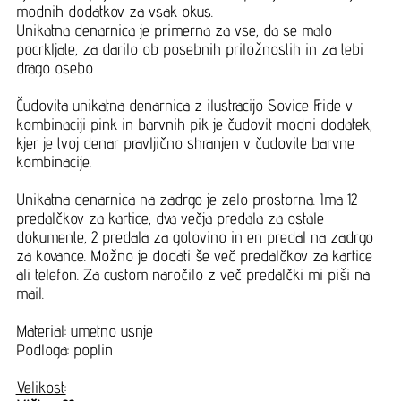
modnih dodatkov za vsak okus.
Unikatna denarnica je primerna za vse, da se malo
pocrkljate, za darilo ob posebnih priložnostih in za tebi
drago osebo.
Čudovita unikatna denarnica z ilustracijo Sovice Fride v
kombinaciji pink in barvnih pik je čudovit modni dodatek,
kjer je tvoj denar pravljično shranjen v čudovite barvne
kombinacije.
Unikatna denarnica na zadrgo je zelo prostorna. Ima 12
predalčkov za kartice, dva večja predala za ostale
dokumente, 2 predala za gotovino in en predal na zadrgo
za kovance. Možno je dodati še več predalčkov za kartice
ali telefon. Za custom naročilo z več predalčki mi piši na
mail.
Material: umetno usnje
Podloga: poplin
Velikost: