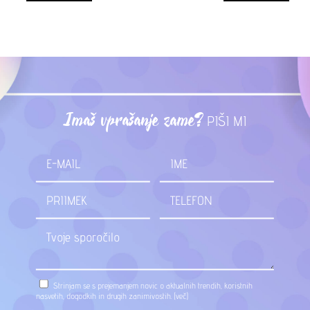
Imaš vprašanje zame?
PIŠI MI
Strinjam se s prejemanjem novic o aktualnih trendih, koristnih
nasvetih, dogodkih in drugih zanimivostih.
(več)