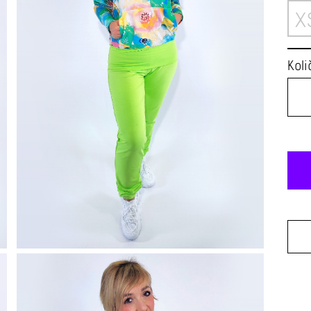
X
Koli