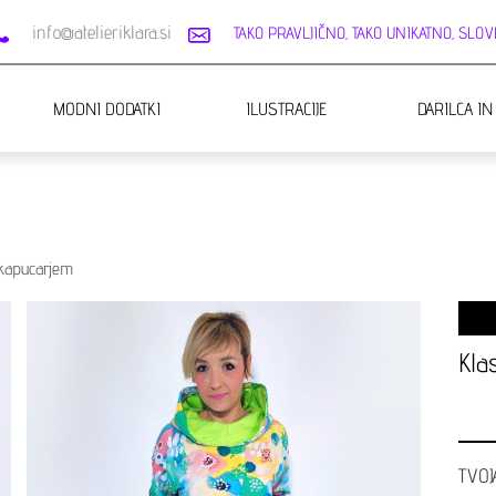
info@atelieriklara.si
TAKO PRAVLJIČNO, TAKO UNIKATNO, SLOVE
MODNI DODATKI
ILUSTRACIJE
DARILCA IN
 kapucarjem
Klas
TVOJ