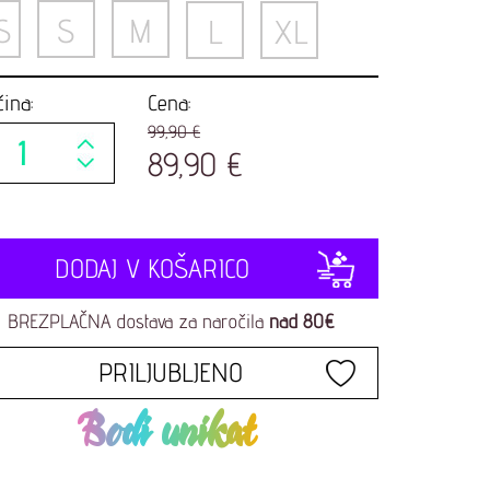
S
S
M
L
XL
čina:
Cena:
99,90 €
89,90 €
DODAJ V KOŠARICO
BREZPLAČNA dostava za naročila
nad 80€
PRILJUBLJENO
Bodi unikat