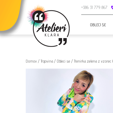
+386 31 779 867
OBLECI SE
Domov
/
Trgovina
/
Obleci se
/
Trenirka zelena z vzorec