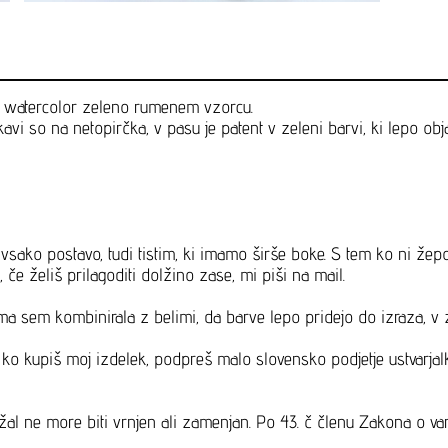
 v watercolor zeleno rumenem vzorcu.
avi so na netopirčka, v pasu je patent v zeleni barvi, ki lepo ob
vsako postavo, tudi tistim, ki imamo širše boke. S tem ko ni žepo
če želiš prilagoditi dolžino zase, mi piši na mail.
ma sem kombinirala z belimi, da barve lepo pridejo do izraza, v
m, ko kupiš moj izdelek, podpreš malo slovensko podjetje ustvar
o žal ne more biti vrnjen ali zamenjan. Po 43. č členu Zakona o va