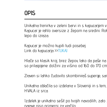
OPIS
Unikatna trenirka v zeleni barvi in s kapucarjem
Kapucar je rahlo oversize z žepom na sredini. Rok
lepo do izraza.
Kapucar je možno kupiti tudi posebej.
Link do kapucarja >>
TUKAJ
Hlače so klasik kroj, brez žepov, tako da paše na 
so prilagojene dolžini za višino od 160 do 170 cm, 
Zraven si lahko čudovito skombiniraš superge, sa
Unikatna oblačila so izdelana v Sloveniji in s te
HVALA iz srca.
Izdelek je unikatno sešit po tvojih navodilih, zat
narave niso primerni za vračilo.