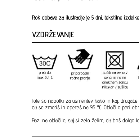
Rok dobave za ilustracije je 5 dni, tekstilne izdel
VZDRŽEVANJE
Tole so napotki za usmeritev kako in kaj, drugače 
da se zmotiš in opereš na 95 °C. Oblačilo peri obrn
Pazi na oblačilo, saj si zelo želim, da boš dolgo le