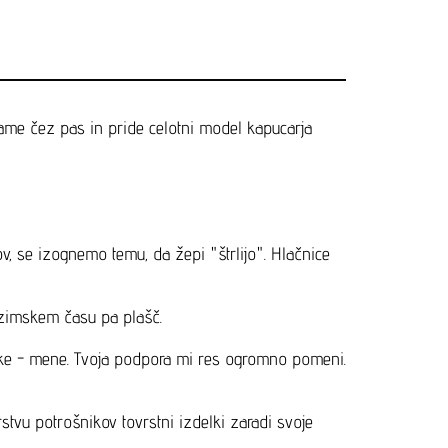
jame čez pas in pride celotni model kapucarja
v, se izognemo temu, da žepi "štrlijo". Hlačnice
 zimskem času pa plašč.
jalke - mene. Tvoja podpora mi res ogromno pomeni.
rstvu potrošnikov tovrstni izdelki zaradi svoje