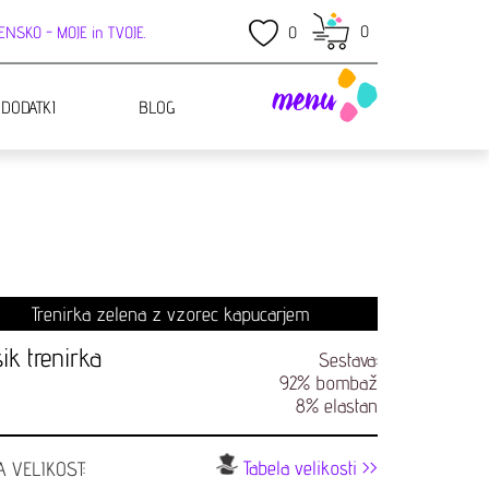
0
NSKO - MOJE in TVOJE.
0
menu
 DODATKI
BLOG
Trenirka zelena z vzorec kapucarjem
ik trenirka
Sestava:
92% bombaž
8% elastan
Tabela velikosti >>
A VELIKOST: